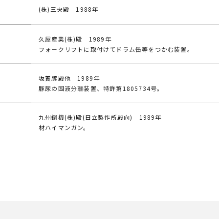
(株)三央殿 1988年
久屋産業(株)殿 1989年
フォークリフトに取付けてドラム缶等をつかむ装置。
坂養豚殿他 1989年
豚尿の固液分離装置、特許第1805734号。
九州鋼機(株)殿(日立製作所殿向) 1989年
材ハイマンガン。