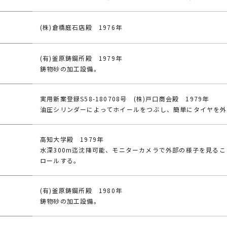
(株)倉橋庭石店殿 1976年
(有)釜原鋳鋼所殿 1979年
鋳物砂の加工設備。
実用新案登録S58-180708号 (株)戸口商会殿 1979年
油圧シリンダーによってホイールをつぶし、簡単にタイヤを外
高知大学殿 1979年
水深300m迄沈降可能、モニターカメラで外部の様子を見る
ロールする。
(有)釜原鋳鋼所殿 1980年
鋳物砂の加工設備。