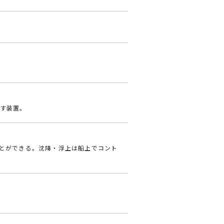
す装置。
ことができる。沈降・浮上は船上でコント