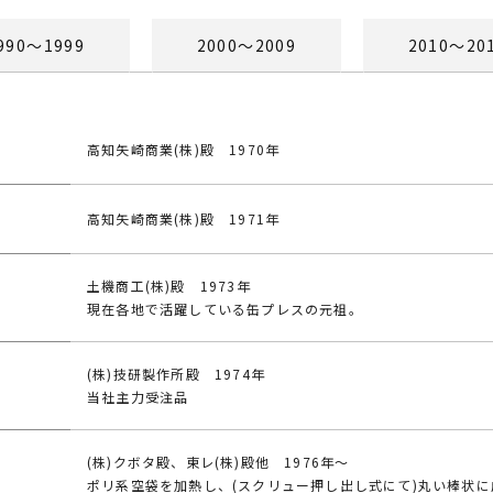
990〜1999
2000〜2009
2010〜20
高知矢崎商業(株)殿 1970年
高知矢崎商業(株)殿 1971年
土機商工(株)殿 1973年
現在各地で活躍している缶プレスの元祖。
(株)技研製作所殿 1974年
当社主力受注品
(株)クボタ殿、東レ(株)殿他 1976年～
ポリ系空袋を加熱し、(スクリュー押し出し式にて)丸い棒状