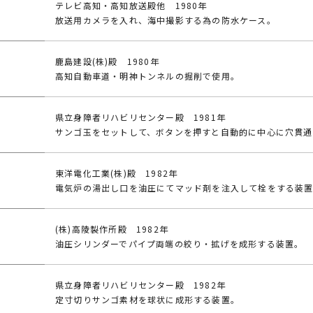
テレビ高知・高知放送殿他 1980年
放送用カメラを入れ、海中撮影する為の防水ケース。
鹿島建設(株)殿 1980年
高知自動車道・明神トンネルの掘削で使用。
県立身障者リハビリセンター殿 1981年
サンゴ玉をセットして、ボタンを押すと自動的に中心に穴貫通
東洋電化工業(株)殿 1982年
電気炉の湯出し口を油圧にてマッド剤を注入して栓をする装
(株)高陵製作所殿 1982年
油圧シリンダーでパイプ両端の絞り・拡げを成形する装置。
県立身障者リハビリセンター殿 1982年
定寸切りサンゴ素材を球状に成形する装置。