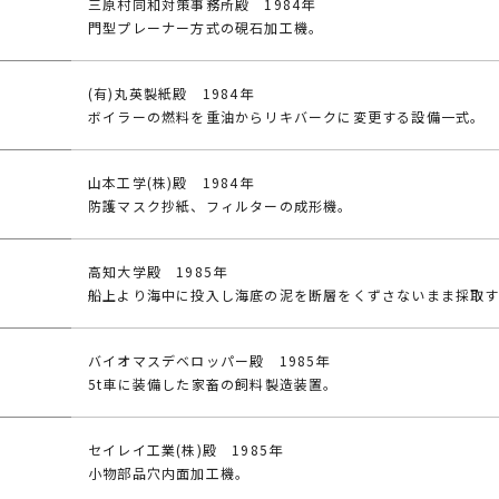
三原村同和対策事務所殿 1984年
門型プレーナー方式の硯石加工機。
(有)丸英製紙殿 1984年
ボイラーの燃料を重油からリキバークに変更する設備一式。
山本工学(株)殿 1984年
防護マスク抄紙、フィルターの成形機。
高知大学殿 1985年
船上より海中に投入し海底の泥を断層をくずさないまま採取
バイオマスデベロッパー殿 1985年
5t車に装備した家畜の飼料製造装置。
セイレイ工業(株)殿 1985年
小物部品穴内面加工機。