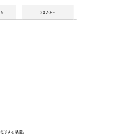
19
2020〜
に成形する装置。