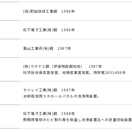
(有)町田技研工業殿 1986年
松下電子工業(株)殿 1986年
栗山工業所(有)殿 1987年
(株)ウチナミ殿（伊達物産殿向他） 1987年
科学技術長官賞受賞、地場産業賞受賞。特許第2051458号
セイレイ工業(株)殿 1987年
水耕栽培用スチロールパネルの洗浄用装置。
松下電子工業(株)殿 1988年
照明用管球のヒビ割れ等を検査し洗浄装置迄への定量供給装