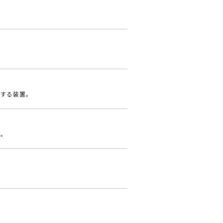
する装置。
置。