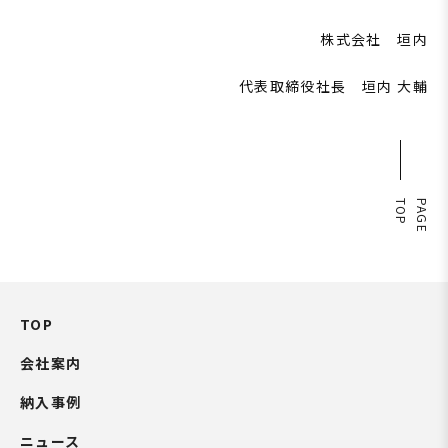
株式会社 垣内
代表取締役社長 垣内 大輔
P
P
A
G
E
T
O
TOP
会社案内
納入事例
ニュース