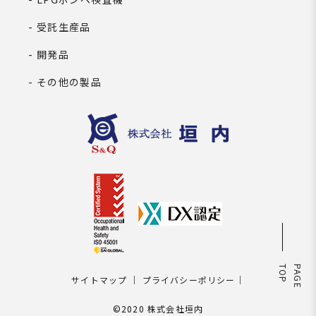
受託生産品
開発品
その他の製品
P
P
A
G
E
T
O
サイトマップ
｜
プライバシーポリシー
｜
©2020 株式会社垣内